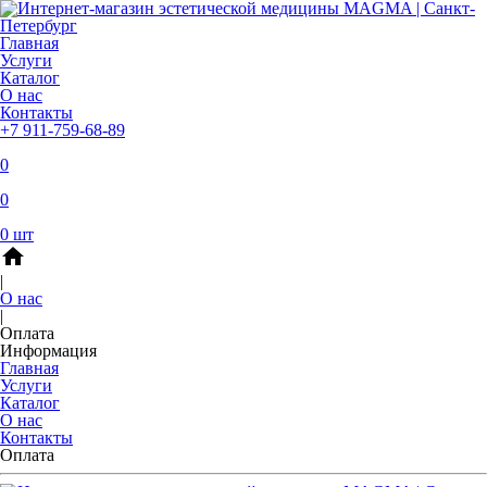
Главная
Услуги
Каталог
О нас
Контакты
+7 911-759-68-89
0
0
0
шт
home
|
О нас
|
Оплата
Информация
Главная
Услуги
Каталог
О нас
Контакты
Оплата