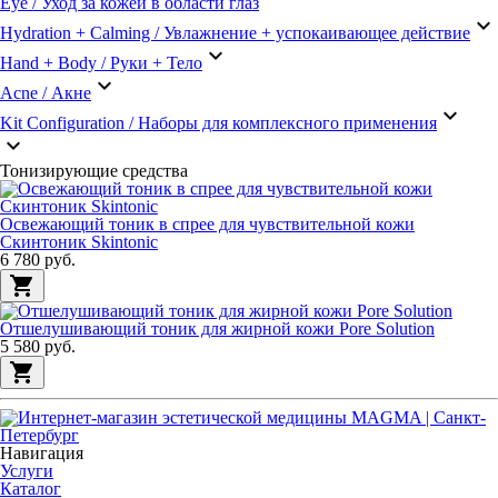
Eye / Уход за кожей в области глаз
keyboard_arrow_down
Hydration + Calming / Увлажнение + успокаивающее действие
keyboard_arrow_down
Hand + Body / Руки + Тело
keyboard_arrow_down
Acne / Акне
keyboard_arrow_down
Kit Configuration / Наборы для комплексного применения
keyboard_arrow_down
Тонизирующие средства
Освежающий тоник в спрее для чувствительной кожи
Скинтоник Skintonic
6 780 руб.
shopping_cart
Отшелушивающий тоник для жирной кожи Pore Solution
5 580 руб.
shopping_cart
Навигация
Услуги
Каталог