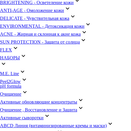
keyboard_arrow_down
BRIGHTENING - Осветеление кожи
keyboard_arrow_down
ANTI-AGE - Омоложение кожи
keyboard_arrow_down
DELICATE - Чувствительная кожа
keyboard_arrow_down
ENVIRONMENTAL - Детоксикация кожи
keyboard_arrow_down
АCNE - Жирная и склонная к акне кожа
keyboard_arrow_down
SUN PROTECTION - Защита от солнца
keyboard_arrow_down
FLEX
keyboard_arrow_down
НАБОРЫ
keyboard_arrow_down
keyboard_arrow_down
M.E. Line
keyboard_arrow_down
Peel2Glow
pH formula
keyboard_arrow_down
Очищение
keyboard_arrow_down
Активные обновляющие концентраты
keyboard_arrow_down
Очищение , Восстановление и Защита
keyboard_arrow_down
Активные сыворотки
keyboard_arrow_down
АВСD Линия (витаминизированные кремы и маски)