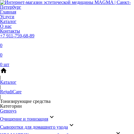
Главная
Услуги
Каталог
О нас
Контакты
+7 911-759-68-89
0
0
0
шт
home
|
Каталог
|
RejudiCare
|
Тонизирующие средства
Категории
Genosys
keyboard_arrow_down
Очищение и тонизация
keyboard_arrow_down
Сыворотки для домашнего ухода
keyboard_arrow_down