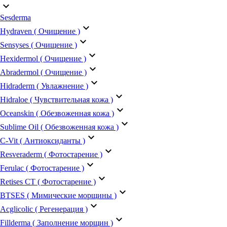
keyboard_arrow_down
Sesderma
keyboard_arrow_down
Hydraven ( Очищение )
keyboard_arrow_down
Sensyses ( Очищение )
keyboard_arrow_down
Hexidermol ( Очищение )
keyboard_arrow_down
Abradermol ( Очищение )
keyboard_arrow_down
Hidraderm ( Увлажнение )
keyboard_arrow_down
Hidraloe ( Чувствительная кожа )
keyboard_arrow_down
Oceanskin ( Обезвоженная кожа )
keyboard_arrow_down
Sublime Oil ( Обезвоженная кожа )
keyboard_arrow_down
C-Vit ( Антиоксиданты )
keyboard_arrow_down
Resveraderm ( Фотостарение )
keyboard_arrow_down
Ferulac ( Фотостарение )
keyboard_arrow_down
Retises CT ( Фотостарение )
keyboard_arrow_down
BTSES ( Мимические морщины )
keyboard_arrow_down
Acglicolic ( Регенерация )
keyboard_arrow_down
Fillderma ( Заполнение морщин )