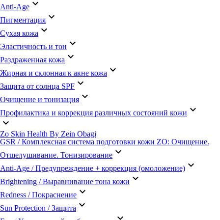
keyboard_arrow_down
Anti-Age
keyboard_arrow_down
Пигментация
keyboard_arrow_down
Сухая кожа
keyboard_arrow_down
Эластичность и тон
keyboard_arrow_down
Раздраженная кожа
keyboard_arrow_down
Жирная и склонная к акне кожа
keyboard_arrow_down
Защита от солнца SPF
keyboard_arrow_down
Очищение и тонизация
keyboard_arrow_down
Профилактика и коррекция различных состояний кожи
keyboard_arrow_down
Zo Skin Health By Zein Obagi
GSR / Комплексная система подготовки кожи ZO: Очищение.
keyboard_arrow_down
Отшелушивание. Тонизирование
keyboard_arrow_down
Anti-Age / Предупреждение + коррекция (омоложение)
keyboard_arrow_down
Brightening / Выравнивание тона кожи
keyboard_arrow_down
Redness / Покраснение
keyboard_arrow_down
Sun Protection / Защита
keyboard_arrow_down