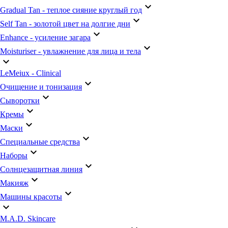
keyboard_arrow_down
Gradual Tan - теплое сияние круглый год
keyboard_arrow_down
Self Tan - золотой цвет на долгие дни
keyboard_arrow_down
Enhance - усиление загара
keyboard_arrow_down
Moisturiser - увлажнение для лица и тела
keyboard_arrow_down
LeMeiux - Clinical
keyboard_arrow_down
Очищение и тонизация
keyboard_arrow_down
Сыворотки
keyboard_arrow_down
Кремы
keyboard_arrow_down
Маски
keyboard_arrow_down
Специальные средства
keyboard_arrow_down
Наборы
keyboard_arrow_down
Солнцезащитная линия
keyboard_arrow_down
Макияж
keyboard_arrow_down
Машины красоты
keyboard_arrow_down
M.A.D. Skincare