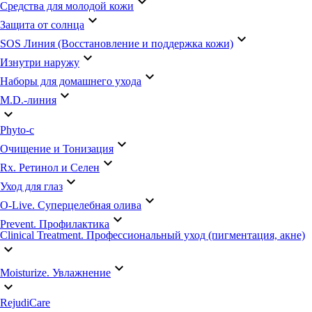
keyboard_arrow_down
Средства для молодой кожи
keyboard_arrow_down
Защита от солнца
keyboard_arrow_down
SOS Линия (Восстановление и поддержка кожи)
keyboard_arrow_down
Изнутри наружу
keyboard_arrow_down
Наборы для домашнего ухода
keyboard_arrow_down
M.D.-линия
keyboard_arrow_down
Phyto-c
keyboard_arrow_down
Очищение и Тонизация
keyboard_arrow_down
Rx. Ретинол и Селен
keyboard_arrow_down
Уход для глаз
keyboard_arrow_down
O-Live. Суперцелебная олива
keyboard_arrow_down
Prevent. Профилактика
Clinical Treatment. Профессиональный уход (пигментация, акне)
keyboard_arrow_down
keyboard_arrow_down
Moisturize. Увлажнение
keyboard_arrow_down
RejudiCare