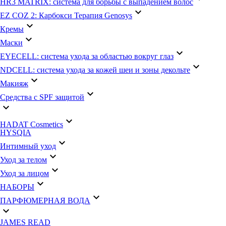
HR3 MATRIX: система для борьбы с выпадением волос
keyboard_arrow_down
EZ COZ 2: Карбокси Терапия Genosys
keyboard_arrow_down
Кремы
keyboard_arrow_down
Маски
keyboard_arrow_down
EYECELL: система ухода за областью вокруг глаз
keyboard_arrow_down
NDCELL: система ухода за кожей шеи и зоны декольте
keyboard_arrow_down
Макияж
keyboard_arrow_down
Средства с SPF защитой
keyboard_arrow_down
keyboard_arrow_down
HADAT Cosmetics
HYSQIA
keyboard_arrow_down
Интимный уход
keyboard_arrow_down
Уход за телом
keyboard_arrow_down
Уход за лицом
keyboard_arrow_down
НАБОРЫ
keyboard_arrow_down
ПАРФЮМЕРНАЯ ВОДА
keyboard_arrow_down
JAMES READ