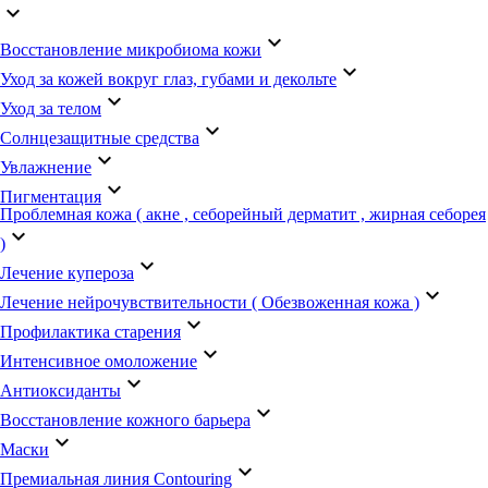
keyboard_arrow_down
keyboard_arrow_down
Восстановление микробиома кожи
keyboard_arrow_down
Уход за кожей вокруг глаз, губами и декольте
keyboard_arrow_down
Уход за телом
keyboard_arrow_down
Солнцезащитные средства
keyboard_arrow_down
Увлажнение
keyboard_arrow_down
Пигментация
Проблемная кожа ( акне , себорейный дерматит , жирная себорея
keyboard_arrow_down
)
keyboard_arrow_down
Лечение купероза
keyboard_arrow_down
Лечение нейрочувствительности ( Обезвоженная кожа )
keyboard_arrow_down
Профилактика старения
keyboard_arrow_down
Интенсивное омоложение
keyboard_arrow_down
Антиоксиданты
keyboard_arrow_down
Восстановление кожного барьера
keyboard_arrow_down
Маски
keyboard_arrow_down
Премиальная линия Contouring