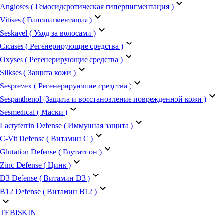
keyboard_arrow_down
Angioses ( Гемосидеротическая гиперпигментация )
keyboard_arrow_down
Vitises ( Гипопигментация )
keyboard_arrow_down
Seskavel ( Уход за волосами )
keyboard_arrow_down
Cicases ( Регенерирующие средства )
keyboard_arrow_down
Oxyses ( Регенерирующие средства )
keyboard_arrow_down
Silkses ( Защита кожи )
keyboard_arrow_down
Sesprevex ( Регенерирующие средства )
keyboard_arrow_down
Sespanthenol (Защита и восстановление поврежденной кожи )
keyboard_arrow_down
Sesmedical ( Маски )
keyboard_arrow_down
Lactyferrin Defense ( Иммунная защита )
keyboard_arrow_down
C-Vit Defense ( Витамин С )
keyboard_arrow_down
Glutation Defense ( Глутатион )
keyboard_arrow_down
Zinc Defense ( Цинк )
keyboard_arrow_down
D3 Defense ( Витамин D3 )
keyboard_arrow_down
B12 Defense ( Витамин B12 )
keyboard_arrow_down
TEBISKIN