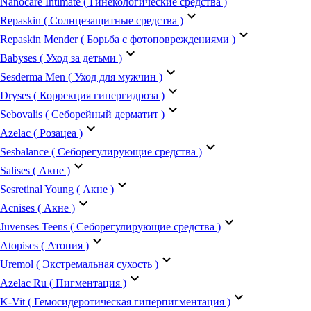
Nanocare Intimate ( Гинекологические средства )
keyboard_arrow_down
Repaskin ( Солнцезащитные средства )
keyboard_arrow_down
Repaskin Mender ( Борьба с фотоповреждениями )
keyboard_arrow_down
Babyses ( Уход за детьми )
keyboard_arrow_down
Sesderma Men ( Уход для мужчин )
keyboard_arrow_down
Dryses ( Коррекция гипергидроза )
keyboard_arrow_down
Sebovalis ( Себорейный дерматит )
keyboard_arrow_down
Azelac ( Розацеа )
keyboard_arrow_down
Sesbalance ( Себорегулирующие средства )
keyboard_arrow_down
Salises ( Акне )
keyboard_arrow_down
Sesretinal Young ( Акне )
keyboard_arrow_down
Acnises ( Акне )
keyboard_arrow_down
Juvenses Teens ( Себорегулирующие средства )
keyboard_arrow_down
Atopises ( Атопия )
keyboard_arrow_down
Uremol ( Экстремальная сухость )
keyboard_arrow_down
Azelac Ru ( Пигментация )
keyboard_arrow_down
K-Vit ( Гемосидеротическая гиперпигментация )