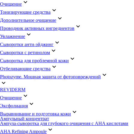
keyboard_arrow_down
Очищение
keyboard_arrow_down
Тонизирующие средства
keyboard_arrow_down
Дополнительное очищение
keyboard_arrow_down
Проводник активных ингредиентов
keyboard_arrow_down
Увлажнение
keyboard_arrow_down
Сыворотки анти-эйджинг
keyboard_arrow_down
Сыворотки с ретинолом
keyboard_arrow_down
Сыворотка для проблемной кожи
keyboard_arrow_down
Отбеливающие средства
keyboard_arrow_down
Photozyme. Мощная защита от фотоповреждений
keyboard_arrow_down
REVIDERM
keyboard_arrow_down
Очищение
keyboard_arrow_down
Эксфолиация
keyboard_arrow_down
Выравнивание и подготовка кожи
Ампульный концентрат
Ампула-сыворотка для глубокого очищения с AHA кислотами
keyboard_arrow_down
AHA Refining Ampoule