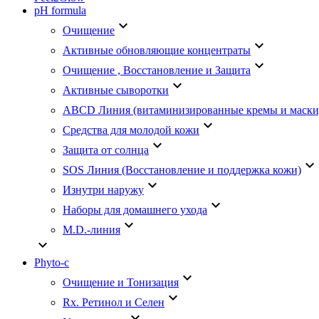
pH formula
keyboard_arrow_down
Очищение
keyboard_arrow_down
Активные обновляющие концентраты
keyboard_arrow_down
Очищение , Восстановление и Защита
keyboard_arrow_down
Активные сыворотки
АВСD Линия (витаминизированные кремы и маски
keyboard_arrow_down
Средства для молодой кожи
keyboard_arrow_down
Защита от солнца
keyboard_arrow_down
SOS Линия (Восстановление и поддержка кожи)
keyboard_arrow_down
Изнутри наружу
keyboard_arrow_down
Наборы для домашнего ухода
keyboard_arrow_down
M.D.-линия
keyboard_arrow_down
Phyto-c
keyboard_arrow_down
Очищение и Тонизация
keyboard_arrow_down
Rx. Ретинол и Селен
keyboard_arrow_down