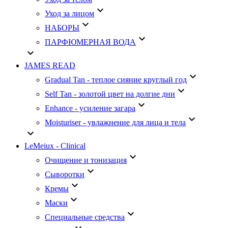
keyboard_arrow_down
Уход за лицом
keyboard_arrow_down
НАБОРЫ
keyboard_arrow_down
ПАРФЮМЕРНАЯ ВОДА
keyboard_arrow_down
JAMES READ
keyboard_arrow_down
Gradual Tan - теплое сияние круглый год
keyboard_arrow_down
Self Tan - золотой цвет на долгие дни
keyboard_arrow_down
Enhance - усиление загара
keyboard_arrow_down
Moisturiser - увлажнение для лица и тела
keyboard_arrow_down
LeMeiux - Clinical
keyboard_arrow_down
Очищение и тонизация
keyboard_arrow_down
Сыворотки
keyboard_arrow_down
Кремы
keyboard_arrow_down
Маски
keyboard_arrow_down
Специальные средства