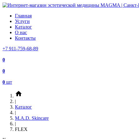
Главная
Услуги
Каталог
О нас
Контакты
+7 911-759-68-89
0
0
0
шт
home
|
Каталог
|
M.A.D. Skincare
|
FLEX