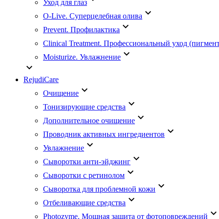
Уход для глаз
keyboard_arrow_down
O-Live. Суперцелебная олива
keyboard_arrow_down
Prevent. Профилактика
Clinical Treatment. Профессиональный уход (пигмент
keyboard_arrow_down
Moisturize. Увлажнение
keyboard_arrow_down
RejudiCare
keyboard_arrow_down
Очищение
keyboard_arrow_down
Тонизирующие средства
keyboard_arrow_down
Дополнительное очищение
keyboard_arrow_down
Проводник активных ингредиентов
keyboard_arrow_down
Увлажнение
keyboard_arrow_down
Сыворотки анти-эйджинг
keyboard_arrow_down
Сыворотки с ретинолом
keyboard_arrow_down
Сыворотка для проблемной кожи
keyboard_arrow_down
Отбеливающие средства
keyboard_arrow_dow
Photozyme. Мощная защита от фотоповреждений