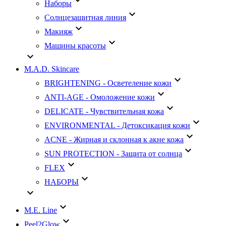
keyboard_arrow_down
Наборы
keyboard_arrow_down
Солнцезащитная линия
keyboard_arrow_down
Макияж
keyboard_arrow_down
Машины красоты
keyboard_arrow_down
M.A.D. Skincare
keyboard_arrow_down
BRIGHTENING - Осветеление кожи
keyboard_arrow_down
ANTI-AGE - Омоложение кожи
keyboard_arrow_down
DELICATE - Чувствительная кожа
keyboard_arrow_down
ENVIRONMENTAL - Детоксикация кожи
keyboard_arrow_down
АCNE - Жирная и склонная к акне кожа
keyboard_arrow_down
SUN PROTECTION - Защита от солнца
keyboard_arrow_down
FLEX
keyboard_arrow_down
НАБОРЫ
keyboard_arrow_down
keyboard_arrow_down
M.E. Line
keyboard_arrow_down
Peel2Glow