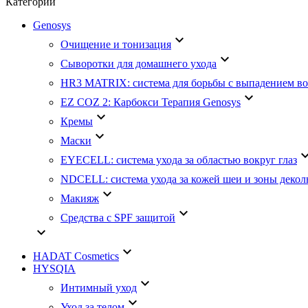
Категории
Genosys
keyboard_arrow_down
Очищение и тонизация
keyboard_arrow_down
Сыворотки для домашнего ухода
HR3 MATRIX: система для борьбы с выпадением во
keyboard_arrow_down
EZ COZ 2: Карбокси Терапия Genosys
keyboard_arrow_down
Кремы
keyboard_arrow_down
Маски
keyboard_arr
EYECELL: система ухода за областью вокруг глаз
NDCELL: система ухода за кожей шеи и зоны декол
keyboard_arrow_down
Макияж
keyboard_arrow_down
Средства с SPF защитой
keyboard_arrow_down
keyboard_arrow_down
HADAT Cosmetics
HYSQIA
keyboard_arrow_down
Интимный уход
keyboard_arrow_down
Уход за телом