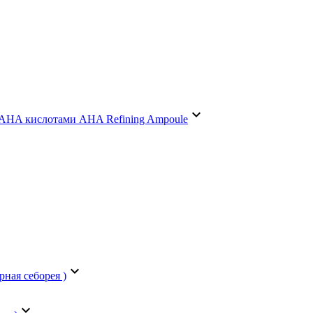
keyboard_arrow_down
 AHA кислотами AHA Refining Ampoule
keyboard_arrow_down
рная себорея )
keyboard_arrow_down