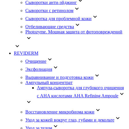
keyboard_arrow_down
Сыворотки анти-эйджинг
keyboard_arrow_down
Сыворотки с ретинолом
keyboard_arrow_down
Сыворотка для проблемной кожи
keyboard_arrow_down
Отбеливающие средства
Photozyme. Мощная защита от фотоповреждений
keyboard_arrow_down
keyboard_arrow_down
REVIDERM
keyboard_arrow_down
Очищение
keyboard_arrow_down
Эксфолиация
keyboard_arrow_down
Выравнивание и подготовка кожи
Ампульный концентрат
Ампула-сыворотка для глубокого очищения
keyboard_arrow_down
с AHA кислотами AHA Refining Ampoule
keyboard_arrow_down
keyboard_arrow_down
Восстановление микробиома кожи
keyboard_arrow_down
Уход за кожей вокруг глаз, губами и декольте
keyboard_arrow_down
Уход за телом