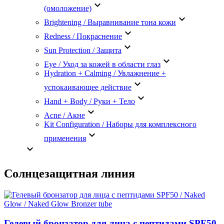
keyboard_arrow_down
(омоложение)
keyboard_arrow_down
Brightening / Выравнивание тона кожи
keyboard_arrow_down
Redness / Покраснение
keyboard_arrow_down
Sun Protection / Защита
keyboard_arrow_down
Eye / Уход за кожей в области глаз
Hydration + Calming / Увлажнение +
keyboard_arrow_down
успокаивающее действие
keyboard_arrow_down
Hand + Body / Руки + Тело
keyboard_arrow_down
Acne / Акне
Kit Configuration / Наборы для комплексного
keyboard_arrow_down
применения
keyboard_arrow_down
Солнцезащитная линия
Гелевый бронзатор для лица с пептидами SPF50