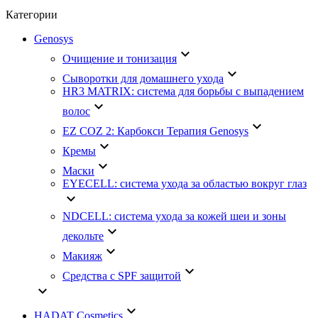
Категории
Genosys
keyboard_arrow_down
Очищение и тонизация
keyboard_arrow_down
Сыворотки для домашнего ухода
HR3 MATRIX: система для борьбы с выпадением
keyboard_arrow_down
волос
keyboard_arrow_down
EZ COZ 2: Карбокси Терапия Genosys
keyboard_arrow_down
Кремы
keyboard_arrow_down
Маски
EYECELL: система ухода за областью вокруг глаз
keyboard_arrow_down
NDCELL: система ухода за кожей шеи и зоны
keyboard_arrow_down
декольте
keyboard_arrow_down
Макияж
keyboard_arrow_down
Средства с SPF защитой
keyboard_arrow_down
keyboard_arrow_down
HADAT Cosmetics