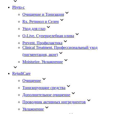
keyboard_arrow_down
Phyto-c
keyboard_arrow_down
Очищение и Тонизация
keyboard_arrow_down
Rx. Ретинол и Селен
keyboard_arrow_down
Уход для глаз
keyboard_arrow_down
O-Live. Суперцелебная олива
keyboard_arrow_down
Prevent. Профилактика
Clinical Treatment. Профессиональный уход
keyboard_arrow_down
(пигментация, акне)
keyboard_arrow_down
Moisturize. Увлажнение
keyboard_arrow_down
RejudiCare
keyboard_arrow_down
Очищение
keyboard_arrow_down
Тонизирующие средства
keyboard_arrow_down
Дополнительное очищение
keyboard_arrow_down
Проводник активных ингредиентов
keyboard_arrow_down
Увлажнение