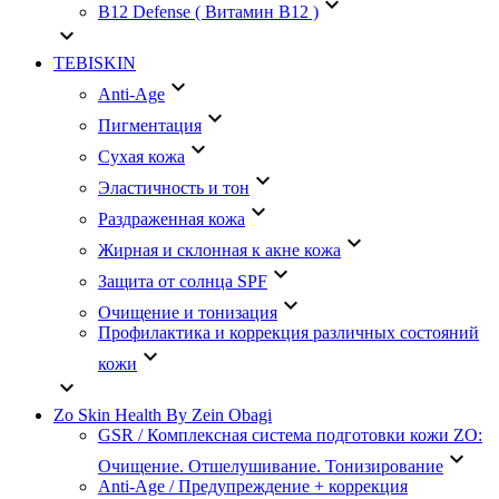
keyboard_arrow_down
B12 Defense ( Витамин B12 )
keyboard_arrow_down
TEBISKIN
keyboard_arrow_down
Anti-Age
keyboard_arrow_down
Пигментация
keyboard_arrow_down
Сухая кожа
keyboard_arrow_down
Эластичность и тон
keyboard_arrow_down
Раздраженная кожа
keyboard_arrow_down
Жирная и склонная к акне кожа
keyboard_arrow_down
Защита от солнца SPF
keyboard_arrow_down
Очищение и тонизация
Профилактика и коррекция различных состояний
keyboard_arrow_down
кожи
keyboard_arrow_down
Zo Skin Health By Zein Obagi
GSR / Комплексная система подготовки кожи ZO:
keyboard_arrow_down
Очищение. Отшелушивание. Тонизирование
Anti-Age / Предупреждение + коррекция