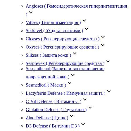
Angioses ( Гемосидеротическая гиперпигментация
keyboard_arrow_down
)
keyboard_arrow_down
Vitises ( Гипопигментация )
keyboard_arrow_down
Seskavel ( Уход за волосами )
keyboard_arrow_down
Cicases ( Регенерирующие средства )
keyboard_arrow_down
Oxyses ( Регенерирующие средства )
keyboard_arrow_down
Silkses ( Защита кожи )
keyboard_arrow_down
Sesprevex ( Регенерирующие средства )
Sespanthenol (Защита и восстановление
keyboard_arrow_down
поврежденной кожи )
keyboard_arrow_down
Sesmedical ( Маски )
keyboard_arrow_down
Lactyferrin Defense ( Иммунная защита )
keyboard_arrow_down
C-Vit Defense ( Витамин С )
keyboard_arrow_down
Glutation Defense ( Глутатион )
keyboard_arrow_down
Zinc Defense ( Цинк )
keyboard_arrow_down
D3 Defense ( Витамин D3 )