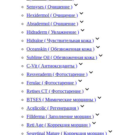
keyboard_arrow_down
Sensyses ( Очищение )
keyboard_arrow_down
Hexidermol ( Очищение )
keyboard_arrow_down
Abradermol ( Очищение )
keyboard_arrow_down
Hidraderm ( Увлажнение )
keyboard_arrow_down
Hidraloe ( Чувствительная кожа )
keyboard_arrow_down
Oceanskin ( Обезвоженная кожа )
keyboard_arrow_down
Sublime Oil ( Обезвоженная кожа )
keyboard_arrow_down
C-Vit ( Антиоксиданты )
keyboard_arrow_down
Resveraderm ( Фотостарение )
keyboard_arrow_down
Ferulac ( Фотостарение )
keyboard_arrow_down
Retises CT ( Фотостарение )
keyboard_arrow_down
BTSES ( Мимические морщины )
keyboard_arrow_down
Acglicolic ( Регенерация )
keyboard_arrow_down
Fillderma ( Заполнение морщин )
keyboard_arrow_down
Reti Age ( Коррекция морщин )
keyboard_arrow_down
Sesretinal Mature ( Коррекция морщин )