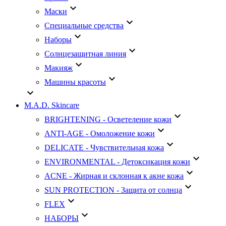
keyboard_arrow_down
Маски
keyboard_arrow_down
Специальные средства
keyboard_arrow_down
Наборы
keyboard_arrow_down
Солнцезащитная линия
keyboard_arrow_down
Макияж
keyboard_arrow_down
Машины красоты
keyboard_arrow_down
M.A.D. Skincare
keyboard_arrow_down
BRIGHTENING - Осветеление кожи
keyboard_arrow_down
ANTI-AGE - Омоложение кожи
keyboard_arrow_down
DELICATE - Чувствительная кожа
keyboard_arrow_down
ENVIRONMENTAL - Детоксикация кожи
keyboard_arrow_down
АCNE - Жирная и склонная к акне кожа
keyboard_arrow_down
SUN PROTECTION - Защита от солнца
keyboard_arrow_down
FLEX
keyboard_arrow_down
НАБОРЫ