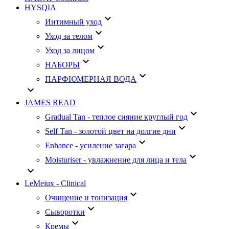
HYSQIA
keyboard_arrow_down
Интимный уход
keyboard_arrow_down
Уход за телом
keyboard_arrow_down
Уход за лицом
keyboard_arrow_down
НАБОРЫ
keyboard_arrow_down
ПАРФЮМЕРНАЯ ВОДА
keyboard_arrow_down
JAMES READ
keyboard_arrow_down
Gradual Tan - теплое сияние круглый год
keyboard_arrow_down
Self Tan - золотой цвет на долгие дни
keyboard_arrow_down
Enhance - усиление загара
keyboard_arrow_down
Moisturiser - увлажнение для лица и тела
keyboard_arrow_down
LeMeiux - Clinical
keyboard_arrow_down
Очищение и тонизация
keyboard_arrow_down
Сыворотки
keyboard_arrow_down
Кремы