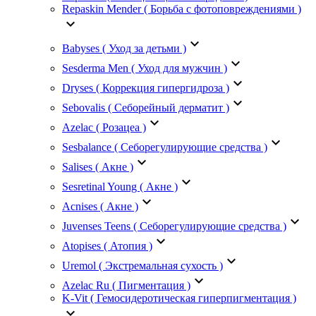
Repaskin Mender ( Борьба с фотоповреждениями )
keyboard_arrow_down
keyboard_arrow_down
Babyses ( Уход за детьми )
keyboard_arrow_down
Sesderma Men ( Уход для мужчин )
keyboard_arrow_down
Dryses ( Коррекция гипергидроза )
keyboard_arrow_down
Sebovalis ( Себорейный дерматит )
keyboard_arrow_down
Azelac ( Розацеа )
keyboard_arrow_down
Sesbalance ( Себорегулирующие средства )
keyboard_arrow_down
Salises ( Акне )
keyboard_arrow_down
Sesretinal Young ( Акне )
keyboard_arrow_down
Acnises ( Акне )
keyboard_arrow_down
Juvenses Teens ( Себорегулирующие средства )
keyboard_arrow_down
Atopises ( Атопия )
keyboard_arrow_down
Uremol ( Экстремальная сухость )
keyboard_arrow_down
Azelac Ru ( Пигментация )
K-Vit ( Гемосидеротическая гиперпигментация )
keyboard_arrow_down