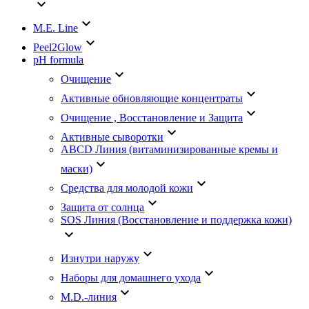
keyboard_arrow_down
keyboard_arrow_down
M.E. Line
keyboard_arrow_down
Peel2Glow
pH formula
keyboard_arrow_down
Очищение
keyboard_arrow_down
Активные обновляющие концентраты
keyboard_arrow_down
Очищение , Восстановление и Защита
keyboard_arrow_down
Активные сыворотки
АВСD Линия (витаминизированные кремы и
keyboard_arrow_down
маски)
keyboard_arrow_down
Средства для молодой кожи
keyboard_arrow_down
Защита от солнца
SOS Линия (Восстановление и поддержка кожи)
keyboard_arrow_down
keyboard_arrow_down
Изнутри наружу
keyboard_arrow_down
Наборы для домашнего ухода
keyboard_arrow_down
M.D.-линия