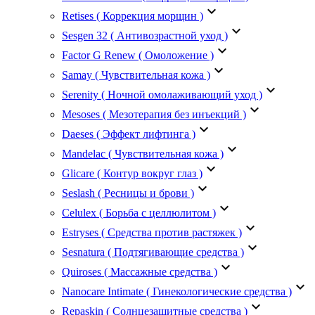
keyboard_arrow_down
Retises ( Коррекция морщин )
keyboard_arrow_down
Sesgen 32 ( Антивозрастной уход )
keyboard_arrow_down
Factor G Renew ( Омоложение )
keyboard_arrow_down
Samay ( Чувствительная кожа )
keyboard_arrow_down
Serenity ( Ночной омолаживающий уход )
keyboard_arrow_down
Mesoses ( Мезотерапия без инъекций )
keyboard_arrow_down
Daeses ( Эффект лифтинга )
keyboard_arrow_down
Mandelac ( Чувствительная кожа )
keyboard_arrow_down
Glicare ( Контур вокруг глаз )
keyboard_arrow_down
Seslash ( Ресницы и брови )
keyboard_arrow_down
Celulex ( Борьба с целлюлитом )
keyboard_arrow_down
Estryses ( Средства против растяжек )
keyboard_arrow_down
Sesnatura ( Подтягивающие средства )
keyboard_arrow_down
Quiroses ( Массажные средства )
keyboard_arrow_down
Nanocare Intimate ( Гинекологические средства )
keyboard_arrow_down
Repaskin ( Солнцезащитные средства )