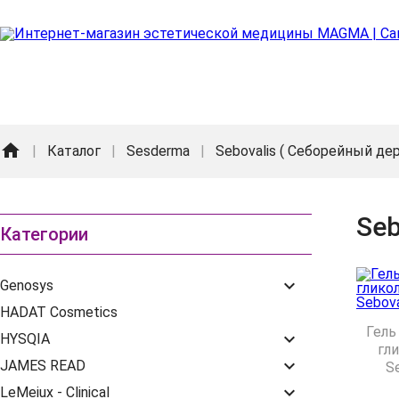
home
|
Каталог
|
Sesderma
|
Sebovalis ( Себорейный де
Seb
Категории
keyboard_arrow_down
Genosys
HADAT Cosmetics
Гель
keyboard_arrow_down
HYSQIA
гл
keyboard_arrow_down
JAMES READ
Se
keyboard_arrow_down
LeMeiux - Clinical