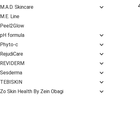
keyboard_arrow_down
M.A.D. Skincare
M.E. Line
Peel2Glow
keyboard_arrow_down
pH formula
keyboard_arrow_down
Phyto-c
keyboard_arrow_down
RejudiCare
keyboard_arrow_down
REVIDERM
keyboard_arrow_down
Sesderma
keyboard_arrow_down
TEBISKIN
keyboard_arrow_down
Zo Skin Health By Zein Obagi