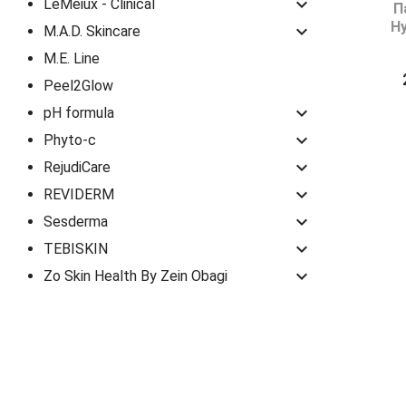
keyboard_arrow_down
LeMeiux - Clinical
П
Hy
keyboard_arrow_down
M.A.D. Skincare
M.E. Line
Peel2Glow
keyboard_arrow_down
pH formula
keyboard_arrow_down
Phyto-c
keyboard_arrow_down
RejudiCare
keyboard_arrow_down
REVIDERM
keyboard_arrow_down
Sesderma
keyboard_arrow_down
TEBISKIN
keyboard_arrow_down
Zo Skin Health By Zein Obagi