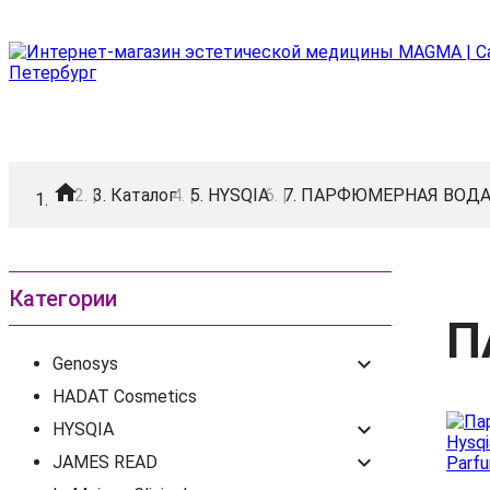
home
|
Каталог
|
HYSQIA
|
ПАРФЮМЕРНАЯ ВОД
Категории
П
keyboard_arrow_down
Genosys
HADAT Cosmetics
keyboard_arrow_down
HYSQIA
keyboard_arrow_down
JAMES READ